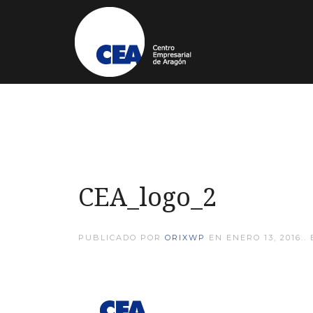
CEA_logo_2
PUBLICADO POR
ORIXWP
EN
ENERO 13, 2016
.