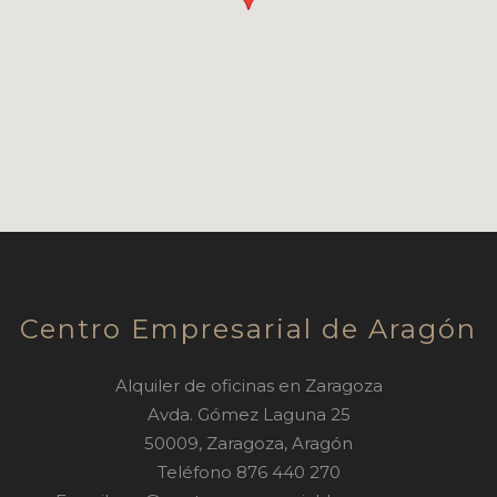
Centro Empresarial de Aragón
Alquiler de oficinas en Zaragoza
Avda. Gómez Laguna 25
50009
,
Zaragoza
,
Aragón
Teléfono
876 440 270