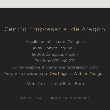
Centro Empresarial de Aragón
Alquiler de oficinas en Zaragoza
Avda. Gómez Laguna 25
50009
,
Zaragoza
,
Aragón
Teléfono
876 440 270
E-mail
cea@centroempresarialdearagon.com
Desarrollo realizado por
Orix Páginas Web en Zaragoza
Atención al cliente: 8am - 8pm
AVISO LEGAL
POLÍTICA DE COOKIES