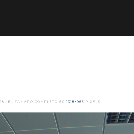
18
.. EL TAMAÑO COMPLETO ES
1318×963
PIXELS.