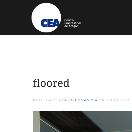
floored
PUBLICADO POR
OFICINASCEA
EN
MAYO 23, 20