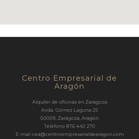
Centro Empresarial de
Aragón
Alquiler de oficinas en Zaragoza
Avda. Gómez Laguna 25
50009
,
Zaragoza
,
Aragón
Teléfono
876 440 270
E-mail
cea@centroempresarialdearagon.com