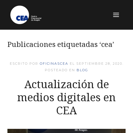
Publicaciones etiquetadas ‘cea’
ESCRITO POR
OFICINASCEA
EL
SEPTIEMBRE 28, 2020
.
POSTEADO EN
BLOG
Actualización de
medios digitales en
CEA