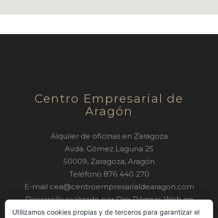
Centro Empresarial de
Aragón
Alquiler de oficinas en Zaragoza
Avda. Gómez Laguna 25
50009
,
Zaragoza
,
Aragón
Teléfono
876 440 270
E-mail
cea@centroempresarialdearagon.com
Desarrollo realizado por
Orix Páginas Web en
Zaragoza
Utilizamos cookies propias y de terceros para garantizar el