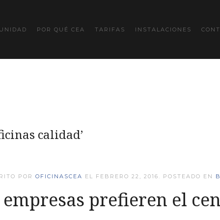
UNIDAD
POR QUÉ CEA
TARIFAS
INSTALACIONES
CON
icinas calidad’
RITO POR
OFICINASCEA
EL
FEBRERO 22, 2016
. POSTEADO EN
 empresas prefieren el cen