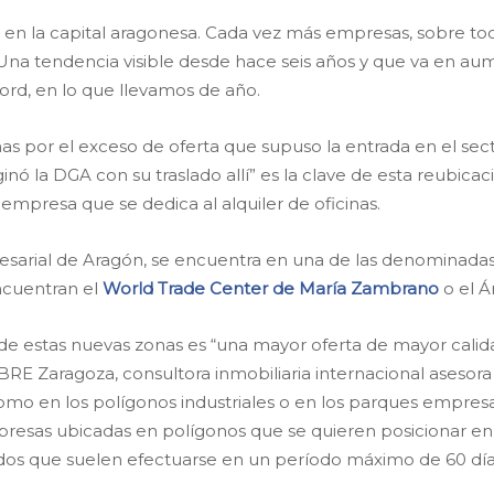
 en la capital aragonesa. Cada vez más empresas, sobre tod
Una tendencia visible desde hace seis años y que va en a
cord, en lo que llevamos de año.
inas por el exceso de oferta que supuso la entrada en el se
inó la DGA con su traslado allí” es la clave de esta reubica
mpresa que se dedica al alquiler de oficinas.
presarial de Aragón, se encuentra en una de las denomina
ncuentran el
World Trade Center de María Zambrano
o el Á
de estas nuevas zonas es “una mayor oferta de mayor calid
 Zaragoza, consultora inmobiliaria internacional asesora 
como en los polígonos industriales o en los parques empresa
resas ubicadas en polígonos que se quieren posicionar en
ados que suelen efectuarse en un período máximo de 60 día