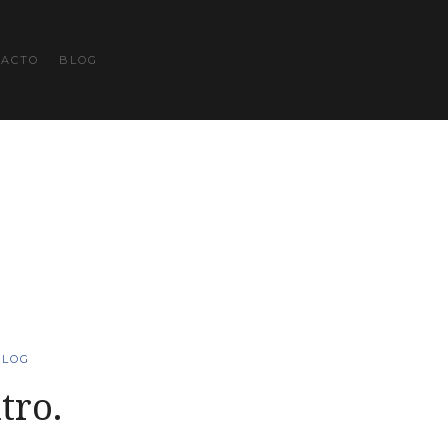
TACTO
BLOG
BLOG
tro.