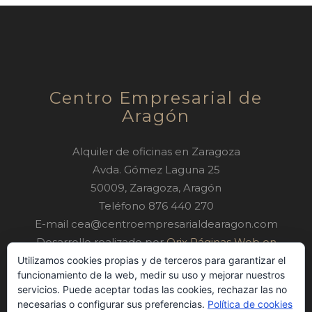
Centro Empresarial de
Aragón
Alquiler de oficinas en Zaragoza
Avda. Gómez Laguna 25
50009
,
Zaragoza
,
Aragón
Teléfono
876 440 270
E-mail
cea@centroempresarialdearagon.com
Desarrollo realizado por
Orix Páginas Web en
Zaragoza
Utilizamos cookies propias y de terceros para garantizar el
funcionamiento de la web, medir su uso y mejorar nuestros
Atención al cliente: 8am - 8pm
servicios. Puede aceptar todas las cookies, rechazar las no
necesarias o configurar sus preferencias.
Política de cookies