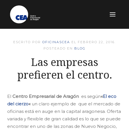
ESCRITO POR
OFICINASCEA
EL
FEBRERO 22, 2016
.
POSTEADO EN
BLOG
Las empresas
prefieren el centro.
El
Centro Empresarial de Aragón
es según
«
El eco
del cierzo
«
un claro ejemplo de que el mercado de
oficinas está en auge en la capital aragonesa. Oferta
variada y flexible de gran calidad es lo que se puede
encontrar en uno de las zonas de Nuevo Negocio,